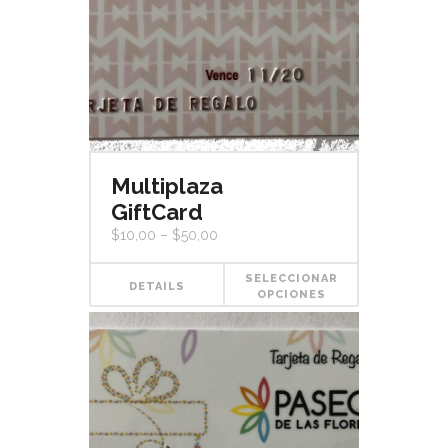
Multiplaza
GiftCard
$
10,00
–
$
50,00
SELECCIONAR
DETAILS
OPCIONES