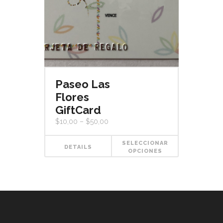
Paseo Las
Flores
GiftCard
$
10,00
–
$
50,00
SELECCIONAR
DETAILS
OPCIONES