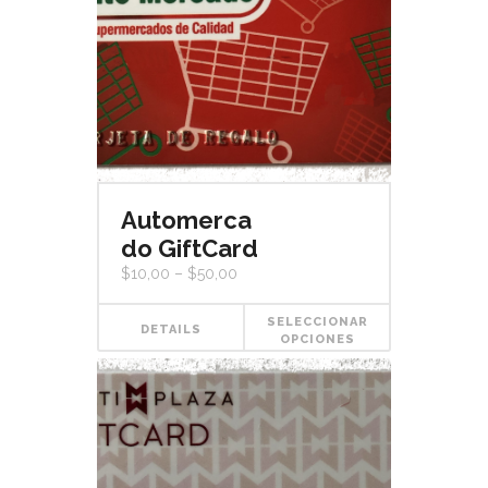
Automerca
do GiftCard
$
10,00
–
$
50,00
SELECCIONAR
DETAILS
OPCIONES