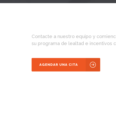
¿Qué está esperand
comenzar hoy?
Contacte a nuestro equipo y comienc
su programa de lealtad e incentivos c
AGENDAR UNA CITA