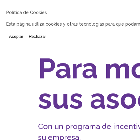
Política de Cookies
Esta página utiliza cookies y otras tecnologías para que podam
Aceptar
Rechazar
ma diferente
ra motivar
s asociad
rograma de incentivos ajustado a la pol
esa.