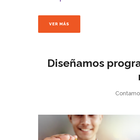
S
VER CATÁLOGO
Diseñamos program
Contamos