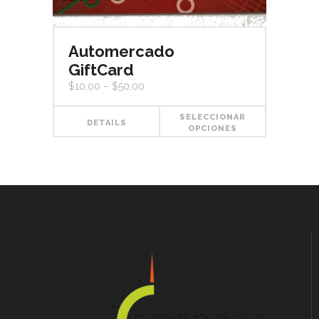
Automercado
GiftCard
$
10,00
–
$
50,00
SELECCIONAR
DETAILS
OPCIONES