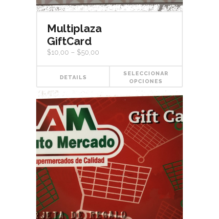
Multiplaza
GiftCard
$
10,00
–
$
50,00
SELECCIONAR
DETAILS
OPCIONES