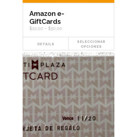
Amazon e-
GiftCards
$
10,00
–
$
50,00
SELECCIONAR
DETAILS
OPCIONES