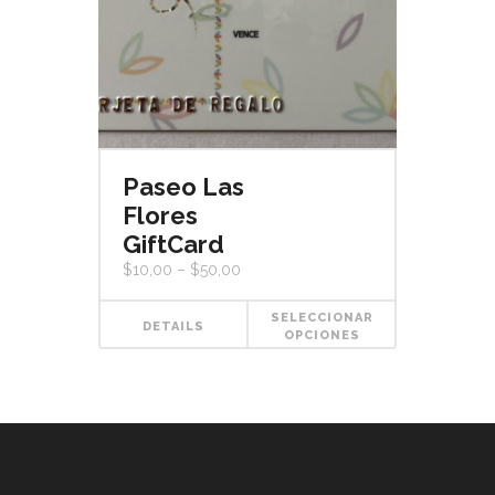
Paseo Las
Flores
GiftCard
$
10,00
–
$
50,00
SELECCIONAR
DETAILS
OPCIONES