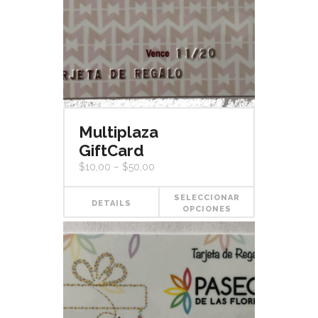
Multiplaza
GiftCard
$
10,00
–
$
50,00
SELECCIONAR
DETAILS
OPCIONES