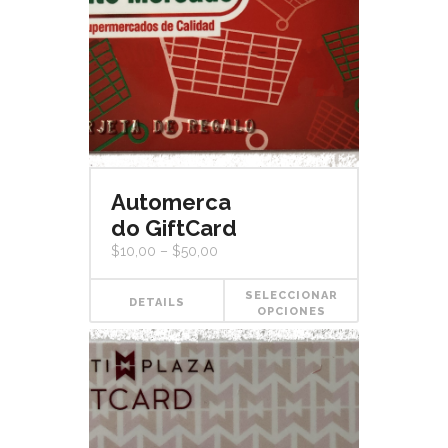
Automerca
do GiftCard
$
10,00
–
$
50,00
SELECCIONAR
DETAILS
OPCIONES