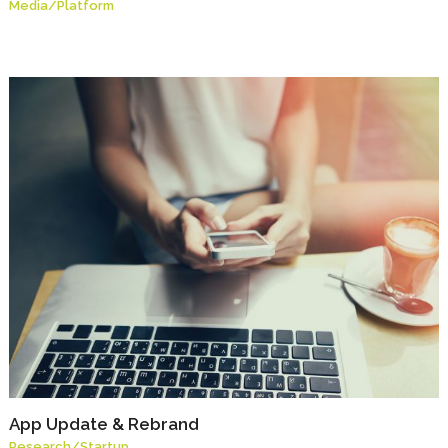
Media
/
Platform
App Update & Rebrand
Research
/
Startup