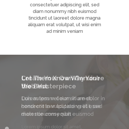
consectetuer adipiscing elit, sed
diam nonummy nibh euismod
tincidunt ut laoreet dolore magna
aliquam erat volutpat, ut wisi enim
ad minim veniam
Create Your Own Genuine
Let Them Know Why You’re
Web Masterpiece
the Best
Lorem ipsum dolor sit amet,
Duis autem vel eum iriure dolor in
consectetuer adipiscing elit, sed
hendrerit in vulputate velit esse
diam nonummy nibh euismod
molestie consequat
Lorem ipsum dolor sit amet,
Lorem ipsum dolor sit amet,