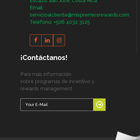
Escazú. San José, Costa Rica.
Email:
servicioalcliente@mispremiosrewards.com
Teléfono: +506 4032 3125
¡Contáctanos!
Para más información
sobre programas de incentivo y
rewards management.