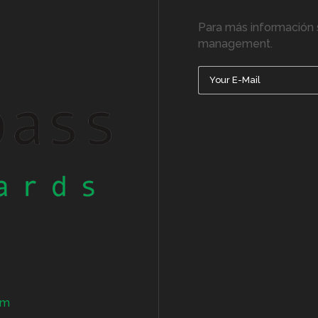
Para más información 
management.
om