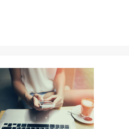
 Rewards
Nuestros Servicios
Contacto
Compass Rewards
>
Coming Soon