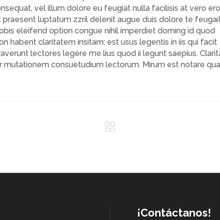
nsequat, vel illum dolore eu feugiat nulla facilisis at vero er
 praesent luptatum zzril delenit augue duis dolore te feugai
 nobis eleifend option congue nihil imperdiet doming id quod
habent claritatem insitam; est usus legentis in iis qui facit
verunt lectores legere me lius quod ii legunt saepius. Clarit
tur mutationem consuetudium lectorum. Mirum est notare q
¡Contáctanos!