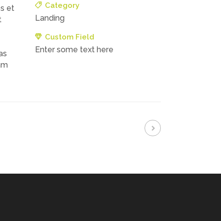
Category
os et
Landing
t
Custom Field
Enter some text here
as
uam