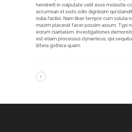
hendrerit in vulputate velit esse molestie co
accumsan et iusto odio dignissim qui blandit
nulla facilisi. Nam liber tempor cum soluta
mazim placerat facer possim assum. Typi non 
eorum claritatem. Investigationes demonstra
est etiam processus dynamicus, qui sequi
littera gothica quam