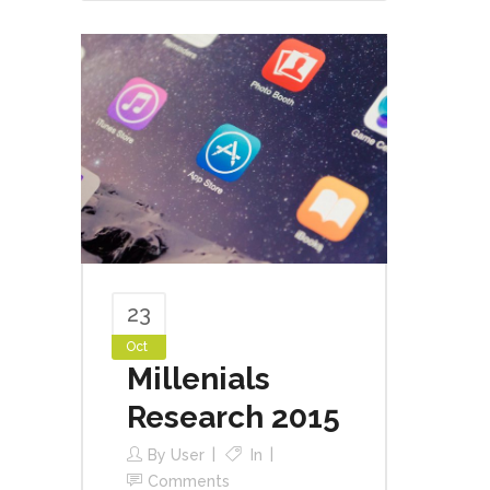
23
Oct
Millenials
Research 2015
By
User
In
Comments