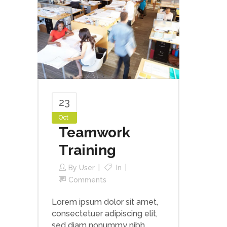
23
Oct
Teamwork
Training
By
User
In
Comments
Lorem ipsum dolor sit amet,
consectetuer adipiscing elit,
sed diam nonummy nibh