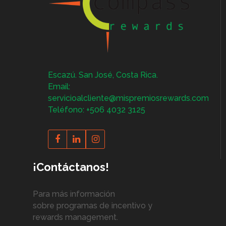
Escazú. San José, Costa Rica.
Email:
servicioalcliente@mispremiosrewards.com
Teléfono: +506 4032 3125
¡Contáctanos!
Para más información
sobre programas de incentivo y
rewards management.